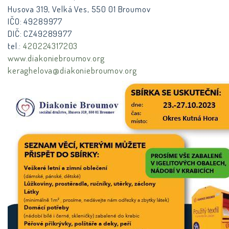
Husova 319, Velká Ves, 550 01 Broumov
IČO: 49289977
DIČ: CZ49289977
tel.:
420224317203
www.diakoniebroumov.org
keraghelova@diakoniebroumov.org