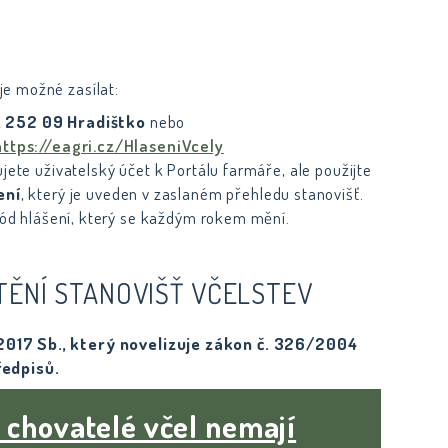
je možné zasílat:
, 252 09 Hradištko
nebo
https://eagri.cz/HlaseniVcely
ete uživatelský účet k Portálu farmáře, ale použijte
ení
, který
je uveden v zaslaném přehledu stanovišť.
kód hlášení, který se každým rokem mění.
TĚNÍ STANOVIŠŤ VČELSTEV
/2017 Sb., který novelizuje zákon č. 326/2004
ředpisů.
 chovatelé včel nemají