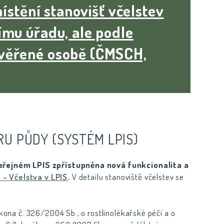
ístění stanovišť včelstev
mu úřadu, ale podle
věřené osobě (ČMSCH,
RU PŮDY (SYSTÉM LPIS)
 veřejném LPIS zpřístupněna nová funkcionalita a
 - Včelstva v LPIS
.
V detailu stanoviště včelstev se
ákona č. 326/2004 Sb., o rostlinolékařské péči a o