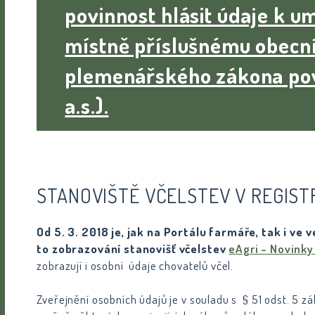
povinnost hlásit údaje k um
místně příslušnému obecní
plemenářského zákona po
a.s.).
STANOVIŠTĚ VČELSTEV V REGIST
Od 5. 3. 2018 je, jak na Portálu farmáře, tak i ve
to zobrazování stanovišť včelstev
eAgri - Novinky
zobrazují i osobní údaje chovatelů včel.
Zveřejnění osobních údajů je v souladu s § 51 odst. 5 z