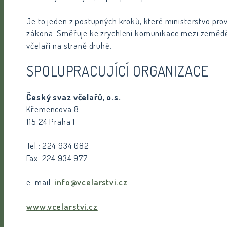
Je to jeden z postupných kroků, které ministerstvo prov
zákona. Směřuje ke zrychlení komunikace mezi zemědělci
včelaři na straně druhé.
SPOLUPRACUJÍCÍ ORGANIZACE
Český svaz včelařů, o.s.
Křemencova 8
115 24 Praha 1
Tel.: 224 934 082
Fax: 224 934 977
e-mail:
info@vcelarstvi.cz
www.vcelarstvi.cz