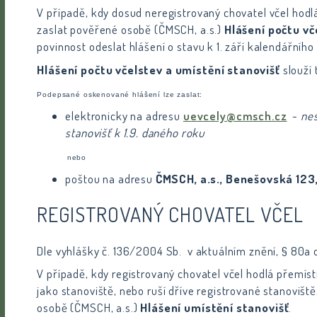
V případě, kdy dosud neregistrovaný chovatel včel hodl
zaslat pověřené osobě (ČMSCH, a.s.)
Hlášení počtu vč
povinnost odeslat hlášení o stavu k 1. září kalendářníh
Hlášení počtu včelstev a umístění stanovišť
slouží
Podepsané oskenované hlášení lze zaslat:
elektronicky na adresu
uevcely@cmsch.cz
-
nes
stanovišť k 1.9. daného roku
nebo
poštou na adresu
ČMSCH, a.s.​, Benešovská 123
REGISTROVANÝ CHOVATEL VČEL
Dle vyhlášky č. 136/2004 Sb. v aktuálním znění, § 80a 
V případě, kdy registrovaný chovatel včel hodlá přemís
jako stanoviště, nebo ruší dříve registrované stanovišt
osobě (ČMSCH, a.s.)
Hlášení umístění stanovišť
.