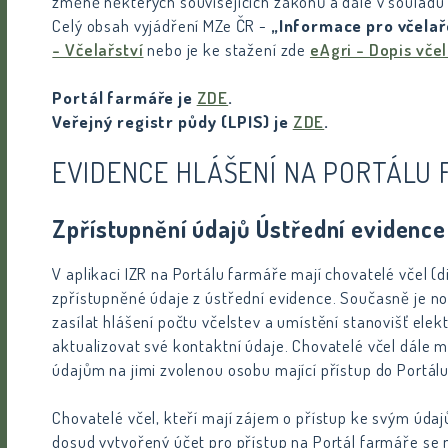
změně některých souvisejících zákonů a dále v souladu
Celý obsah vyjádření MZe ČR -
„Informace pro včelař
- Včelařství
nebo je ke stažení zde
eAgri - Dopis vč
Portál farmáře je
ZDE
.
Veřejný registr půdy (LPIS) je
ZDE
.
EVIDENCE HLÁŠENÍ NA PORTÁLU
Zpřístupnění údajů Ústřední evidenc
V aplikaci IZR na Portálu farmáře mají chovatelé včel 
zpřístupněné údaje z ústřední evidence. Současně je 
zasílat hlášení počtu včelstev a umístění stanovišť el
aktualizovat své kontaktní údaje. Chovatelé včel dále 
údajům na jimi zvolenou osobu mající přístup do Portálu
Chovatelé včel, kteří mají zájem o přístup ke svým úda
dosud vytvořený účet pro přístup na Portál farmáře s