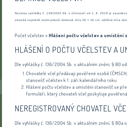
Novelou vyhlášky č. 136/2004 Sb. s účinností od 1. 8. 2019 je zavedena
obsedá nejméně sedm plástů rámkové míry 39 × 24 cm; odlišná míra rám
Počet včelstev v
Hlášení počtu včelstev a umístění 
HLÁŠENÍ O POČTU VČELSTEV A U
Dle vyhlášky č. 136/2004 Sb. v aktuálním znění, § 80 od
Chovatelé včel předávají pověřené osobě (ČMSCH, a
stanovišť včelstev k 1. září kalendářního roku.
Hlášení počtu včelstev a umístění stanovišť se pře
formuláři, který chovateli včel poskytuje pověřen
NEREGISTROVANÝ CHOVATEL VČE
Dle vyhlášky č. 136/2004 Sb. v aktuálním znění, § 80a o