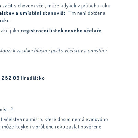
á začít s chovem včel, může kdykoli v průběhu roku
elstev a umístění stanovišť
. Tím není dotčena
o roku.
 také jako
registrační lístek nového včelaře
.
louží k zasílání hlášení počtu včelstev a umístění
, 252 09 Hradištko
odst. 2:
tit včelstva na místo, které dosud nemá evidováno
ě, může kdykoli v průběhu roku zaslat pověřené