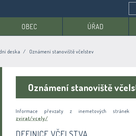
OBEC
ÚŘAD
dní deska
Oznámení stanoviště včelstev
Oznámení stanoviště včel
Informace převzaty z inernetových stráne
zvirat/vcely/
DEFINICE VČELSTVA