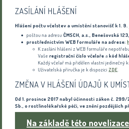
ZASÍLÁNÍ HLÁŠENÍ
Hlášení počtu včelstev a umístění stanovišť k 1. 9.
poštou na adresu
ČMSCH, a.s.​, Benešovská 123
prostřednictvím WEB formuláře na adrese:
K zaslání hlášení z WEB formuláře nepotřebuj
Vaše
registrační číslo včelaře
a
kód hláš
Každý včelař má přidělen vlastní jedinečný 
Uživatelská příručka je k dispozici
ZDE
.
ZMĚNA V HLÁŠENÍ ÚDAJŮ K UMÍS
Od 1. prosince 2017 nabyl účinnosti zákon č. 299
Sb., o rostlinolékařské péči, ve znění pozdějších p
Na základě této novelizace