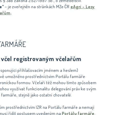
 s § 3ab zákona 252/1997 Sb., o zemědělství.
e”
- je zveřejněn na stránkách MZe ČR
eAgri - Lesy
elařům
.
 FARMÁŘE
e včel registrovaným včelařům
(disponující přihlašovacím jménem a heslem)
nově umožněno prostřednictvím Portálu farmáře
ektronickou formou. Včelaři též mohou tímto způsobem
mohou využívat funkcionalitu delegování práv ke svým
 farmáře, stejně jako ostatní chovatelé.
jům prostřednictvím IZR na Portálu farmáře a nemají
e musí řídit postupem uvedeným na
Portálu farmáře
.