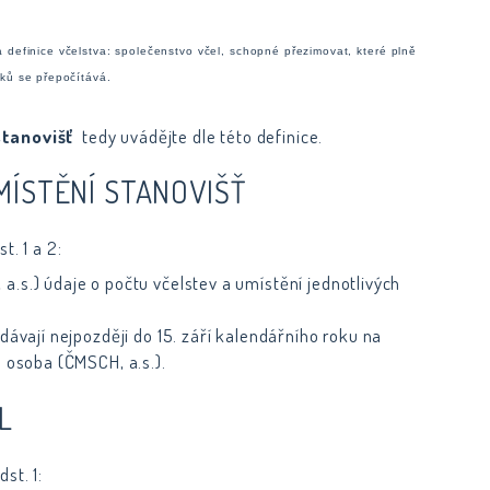
 definice včelstva: společenstvo včel, schopné přezimovat, které plně
ků se přepočítává.
stanovišť
tedy uvádějte dle této definice.
MÍSTĚNÍ STANOVIŠŤ
st. 1 a 2:
.s.) údaje o počtu včelstev a umístění jednotlivých
dávají nejpozději do 15. září kalendářního roku na
á osoba (ČMSCH, a.s.).
L
dst. 1: