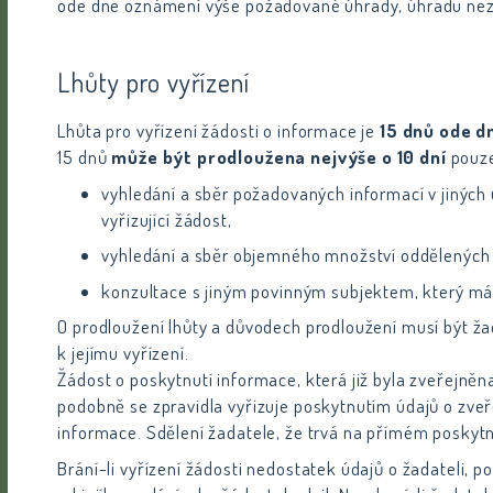
ode dne oznámení výše požadované úhrady, úhradu nezap
Lhůty pro vyřízení
Lhůta pro vyřízení žádosti o informace je
15 dnů ode dn
15 dnů
může být prodloužena nejvýše o 10 dní
pouze
vyhledání a sběr požadovaných informací v jiných
vyřizující žádost,
vyhledání a sběr objemného množství oddělených 
konzultace s jiným povinným subjektem, který m
O prodloužení lhůty a důvodech prodloužení musí být žad
k jejímu vyřízení.
Žádost o poskytnutí informace, která již byla zveřejněn
podobně se zpravidla vyřizuje poskytnutím údajů o zveře
informace. Sdělení žadatele, že trvá na přímém poskytn
Brání-li vyřízení žádosti nedostatek údajů o žadateli, 