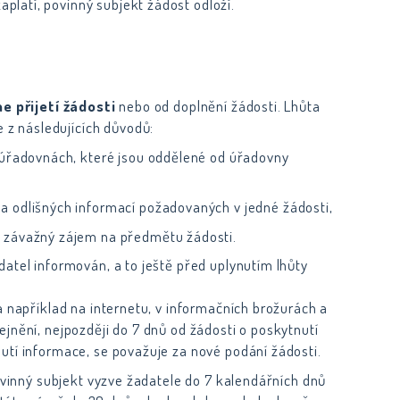
latí, povinný subjekt žádost odloží.
e přijetí žádosti
nebo od doplnění žádosti. Lhůta
 z následujících důvodů:
 úřadovnách, které jsou oddělené od úřadovny
a odlišných informací požadovaných v jedné žádosti,
á závažný zájem na předmětu žádosti.
atel informován, a to ještě před uplynutím lhůty
a například na internetu, v informačních brožurách a
jnění, nejpozději do 7 dnů od žádosti o poskytnutí
utí informace, se považuje za nové podání žádosti.
povinný subjekt vyzve žadatele do 7 kalendářních dnů