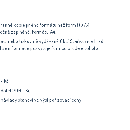
tranné kopie jiného formátu než formátu A4
tečně zaplněné, formátu A4;
aci nebo tiskovině vydávané Obcí Staňkovice hradí
ud se informace poskytuje formou prodeje tohoto
- Kč;
adatel 200,- Kč
 náklady stanoví ve výši pořizovací ceny