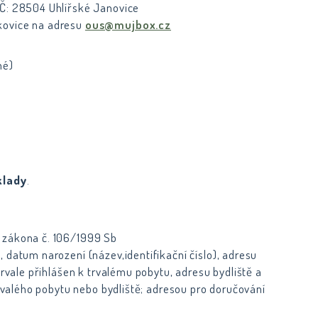
SČ: 28504 Uhlířské Janovice
kovice na adresu
ous@mujbox.cz
né)
klady
.
 zákona č. 106/1999 Sb
 datum narození (název,identifikační číslo), adresu
trvale přihlášen k trvalému pobytu, adresu bydliště a
trvalého pobytu nebo bydliště; adresou pro doručování