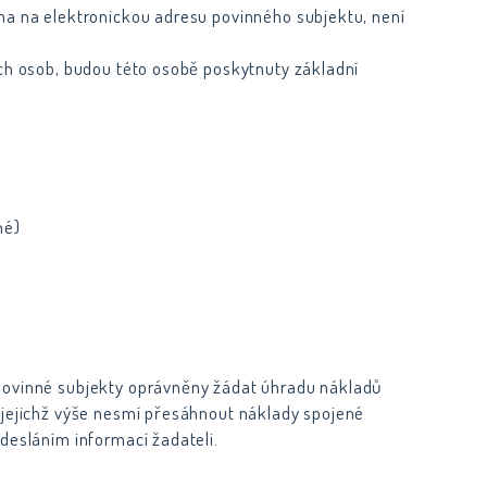
na na elektronickou adresu povinného subjektu, není
ích osob, budou této osobě poskytnuty základní
né)
 povinné subjekty oprávněny žádat úhradu nákladů
 jejichž výše nesmí přesáhnout náklady spojené
desláním informací žadateli.