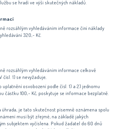
užbu se hradí ve výši skutečných nákladů.
ormací
ně rozsáhlým vyhledáváním informace činí náklady
yhledávání 320,- Kč.
dně rozsáhlým vyhledáváním informace celkově
 čísl. 1) se nevyžaduje;
uplatnění osvobození podle čísl. 1) a 2) jednomu
ou částku 100,- Kč, poskytuje se informace bezplatně.
a úhrada, je tato skutečnost písemně oznámena spolu
oznámení musí být zřejmé, na základě jakých
ým subjektem vyčíslena. Pokud žadatel do 60 dnů