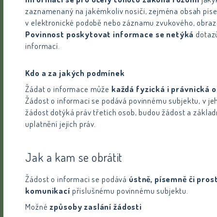
zaznamenaný na jakémkoliv nosiči, zejména obsah pís
v elektronické podobě nebo záznamu zvukového, obraz
Povinnost poskytovat informace se netýká
dotazů
informací.
Kdo a za jakých podmínek
Žádat o informace může
každá fyzická i právnická 
Žádost o informaci se podává povinnému subjektu, v jeh
žádost dotýká práv třetích osob, budou žádost a základ
uplatnění jejích práv.
Jak a kam se obrátit
Žádost o informaci se podává
ústně, písemně či pros
komunikací
příslušnému povinnému subjektu.
Možné
způsoby zaslání žádosti