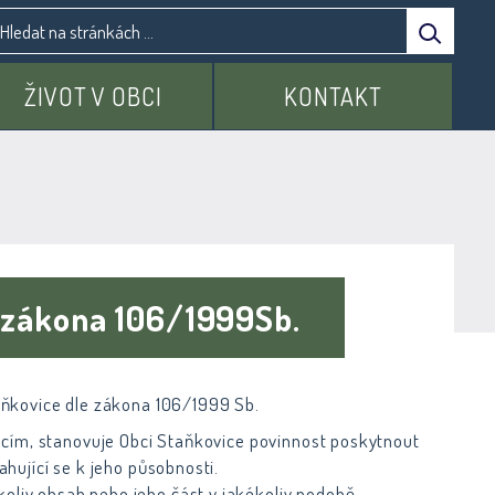
ŽIVOT V OBCI
KONTAKT
e zákona 106/1999Sb.
aňkovice dle zákona 106/1999 Sb.
cím, stanovuje Obci Staňkovice povinnost poskytnout
hující se k jeho působnosti.
koliv obsah nebo jeho část v jakékoliv podobě,