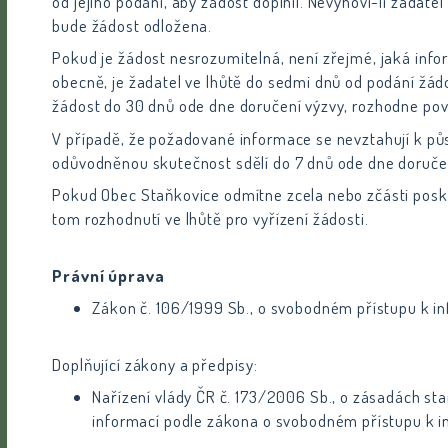
od jejího podání, aby žádost doplnil. Nevyhoví-li žadat
bude žádost odložena.
Pokud je žádost nesrozumitelná, není zřejmé, jaká info
obecně, je žadatel ve lhůtě do sedmi dnů od podání žádo
žádost do 30 dnů ode dne doručení výzvy, rozhodne povi
V případě, že požadované informace se nevztahují k půs
odůvodněnou skutečnost sdělí do 7 dnů ode dne doručen
Pokud Obec Staňkovice odmítne zcela nebo zčásti posk
tom rozhodnutí ve lhůtě pro vyřízení žádosti.
Právní úprava
Zákon č. 106/1999 Sb., o svobodném přístupu k in
Doplňující zákony a předpisy:
Nařízení vlády ČR č. 173/2006 Sb., o zásadách st
informací podle zákona o svobodném přístupu k 