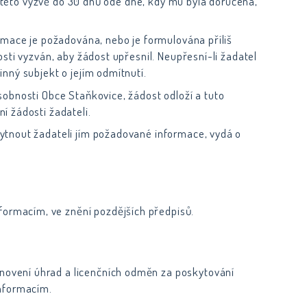
el této výzvě do 30 dnů ode dne, kdy mu byla doručena,
rmace je požadována, nebo je formulována příliš
sti vyzván, aby žádost upřesnil. Neupřesní-li žadatel
nný subjekt o jejím odmítnutí.
obnosti Obce Staňkovice, žádost odloží a tuto
í žádosti žadateli.
ytnout žadateli jím požadované informace, vydá o
formacím, ve znění pozdějších předpisů.
anovení úhrad a licenčních odměn za poskytování
informacím.