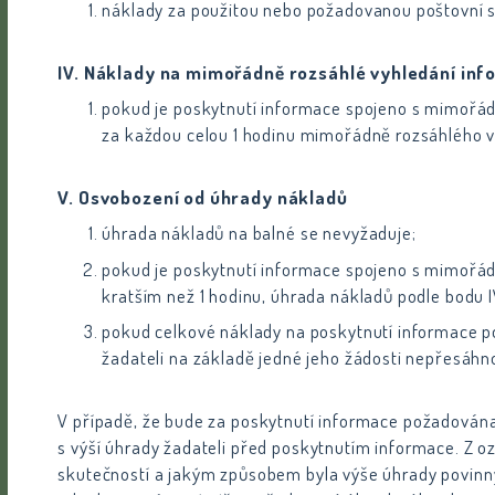
náklady za použitou nebo požadovanou poštovní sl
IV. Náklady na mimořádně rozsáhlé vyhledání inf
pokud je poskytnutí informace spojeno s mimořád
za každou celou 1 hodinu mimořádně rozsáhlého v
V. Osvobození od úhrady nákladů
úhrada nákladů na balné se nevyžaduje;
pokud je poskytnutí informace spojeno s mimořá
kratším než 1 hodinu, úhrada nákladů podle bodu IV
pokud celkové náklady na poskytnutí informace po 
žadateli na základě jedné jeho žádosti nepřesáhn
V případě, že bude za poskytnutí informace požadován
s výší úhrady žadateli před poskytnutím informace. Z 
skutečností a jakým způsobem byla výše úhrady povinn