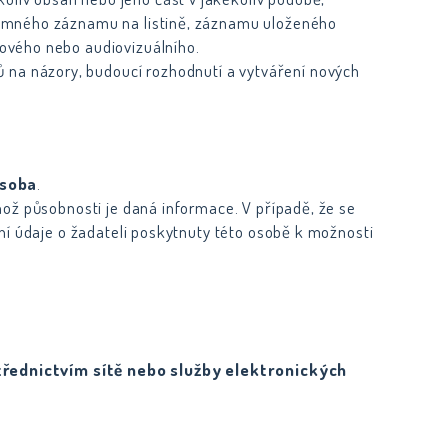
emného záznamu na listině, záznamu uloženého
ového nebo audiovizuálního.
 na názory, budoucí rozhodnutí a vytváření nových
osoba
.
ož působnosti je daná informace. V případě, že se
ní údaje o žadateli poskytnuty této osobě k možnosti
třednictvím sítě nebo služby elektronických