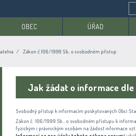
OBEC
ÚŘAD
atelna
Zákon č.106/1999 Sb, o svobodném přístup
Jak žádat o informace dl
Svobodný přístup k informacím poskytovaných Obcí St
Zákon č. 106/1999 Sb., o svobodném přístupu k informa
fyzickým i právnickým osobám na žádost informace vzta
Informací se pro účely tohoto zákona rozumí
jaký