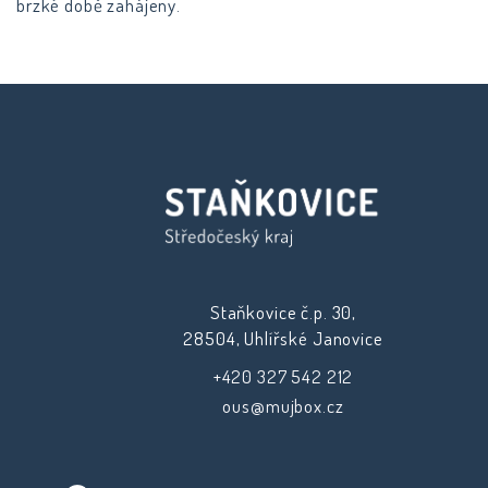
brzké době zahájeny.
Staňkovice č.p. 30,
28504, Uhlířské Janovice
+420 327 542 212
ous@mujbox.cz