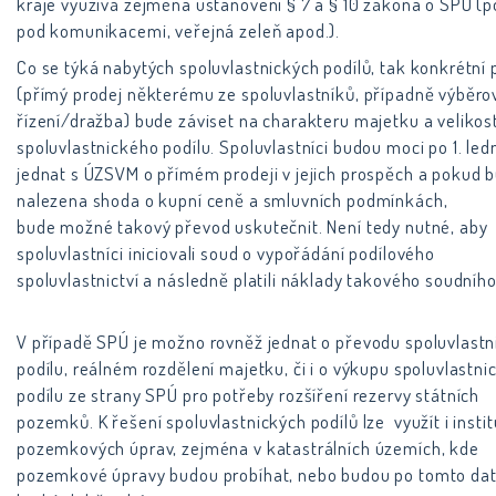
kraje využívá zejména ustanovení § 7 a § 10 zákona o SPÚ 
pod komunikacemi, veřejná zeleň apod.).
Co se týká nabytých spoluvlastnických podílů, tak konkrétní
(přímý prodej některému ze spoluvlastníků, případně výběro
řízení/dražba) bude záviset na charakteru majetku a velikost
spoluvlastnického podílu. Spoluvlastníci budou moci po 1. le
jednat s ÚZSVM o přímém prodeji v jejich prospěch a pokud 
nalezena shoda o kupní ceně a smluvních podmínkách,
bude možné takový převod uskutečnit. Není tedy nutné, aby
spoluvlastníci iniciovali soud o vypořádání podílového
spoluvlastnictví a následně platili náklady takového soudního 
V případě SPÚ je možno rovněž jednat o převodu spoluvlast
podílu, reálném rozdělení majetku, či i o výkupu spoluvlastn
podílu ze strany SPÚ pro potřeby rozšíření rezervy státních
pozemků. K řešení spoluvlastnických podílů lze využít i instit
pozemkových úprav, zejména v katastrálních územích, kde
pozemkové úpravy budou probíhat, nebo budou po tomto dat