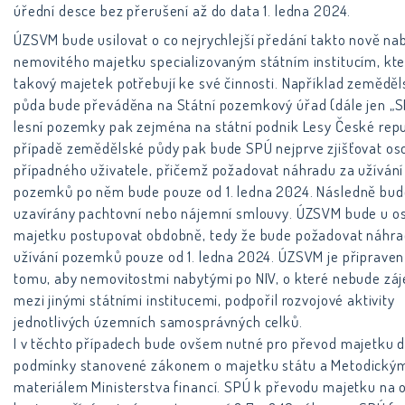
úřední desce bez přerušení až do data 1. ledna 2024.
ÚZSVM bude usilovat o co nejrychlejší předání takto nově na
nemovitého majetku specializovaným státním institucím, kt
takový majetek potřebují ke své činnosti. Například zemědě
půda bude převáděna na Státní pozemkový úřad (dále jen „S
lesní pozemky pak zejména na státní podnik Lesy České repu
případě zemědělské půdy pak bude SPÚ nejprve zjišťovat os
případného uživatele, přičemž požadovat náhradu za užívání
pozemků po něm bude pouze od 1. ledna 2024. Následně bu
uzavírány pachtovní nebo nájemní smlouvy. ÚZSVM bude u o
majetku postupovat obdobně, tedy že bude požadovat náhra
užívání pozemků pouze od 1. ledna 2024. ÚZSVM je připraven
tomu, aby nemovitostmi nabytými po NIV, o které nebude zá
mezi jinými státními institucemi, podpořil rozvojové aktivity
jednotlivých územních samosprávných celků.
I v těchto případech bude ovšem nutné pro převod majetku 
podmínky stanovené zákonem o majetku státu a Metodický
materiálem Ministerstva financí. SPÚ k převodu majetku na 