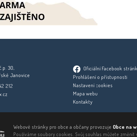
.p. 30,
Oficiální Facebook strán
řské Janovice
Prohlášení o přístupnosti
Nastavení cookies
42 212
Mapa webu
.cz
Kontakty
Webové stránky pro obce a občany provozuje
Obce na w
Používáme soubory cookies. Svůj souhlas můžete změnit