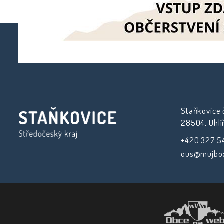
Staňkovice č
28504, Uhlí
+420 327 5
ous@mujbox