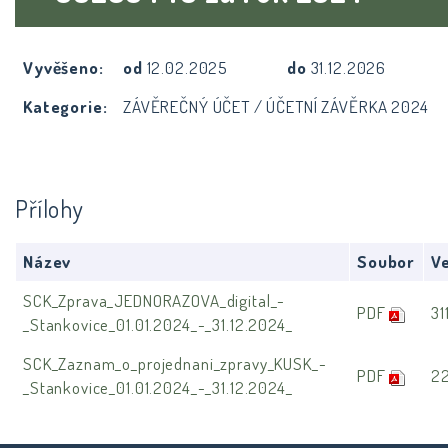
Vyvěšeno:
od
12.02.2025
do
31.12.2026
Kategorie:
ZÁVĚREČNÝ ÚČET / ÚČETNÍ ZÁVĚRKA 2024
Přílohy
Název
Soubor
Ve
SCK_Zprava_JEDNORAZOVA_digital_-
PDF
31
_Stankovice_01.01.2024_-_31.12.2024_
SCK_Zaznam_o_projednani_zpravy_KUSK_-
PDF
2
_Stankovice_01.01.2024_-_31.12.2024_