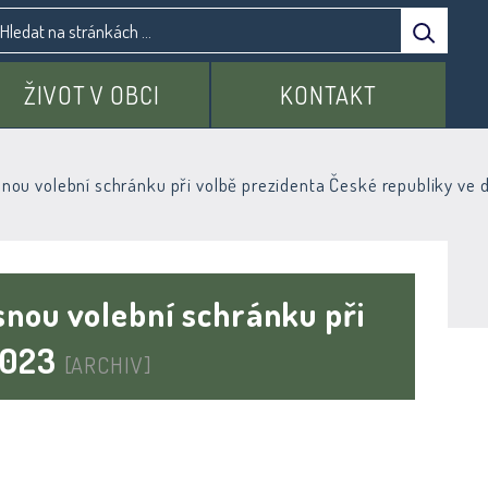
ŽIVOT V OBCI
KONTAKT
snou volební schránku při volbě prezidenta České republiky ve d
snou volební schránku při
 2023
[ARCHIV]