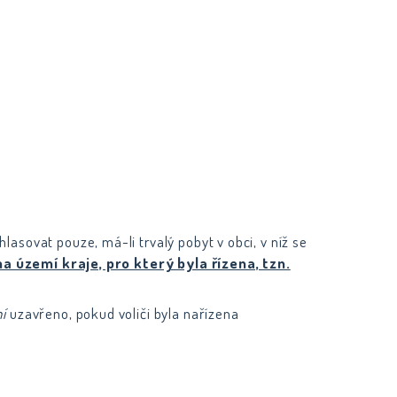
asovat pouze, má-li trvalý pobyt v obci, v níž se
 území kraje, pro který byla řízena, tzn.
í
uzavřeno, pokud voliči byla nařízena