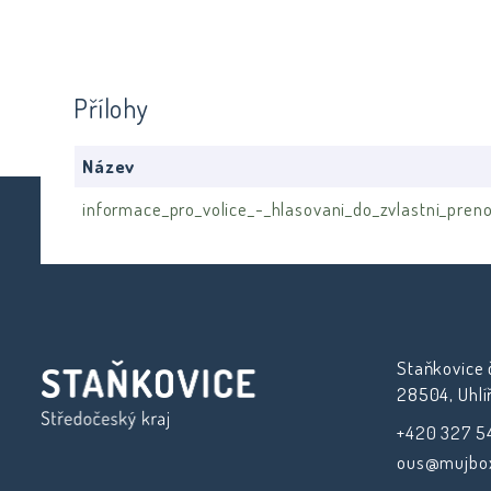
Přílohy
Název
informace_pro_volice_-_hlasovani_do_zvlastni_pren
Staňkovice č
28504, Uhlí
+420 327 5
ous@mujbox