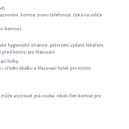
it,
zazvonění, komise znovu telefonuje, čeká na voliče
ici komise),
jské hygienické stranice, potvrzení vydané lékařem,
é před komisí pro hlasování
cí lístky,
i úřední obálku a hlasovací lístek pro místní
 může asistovat jiná osoba, nikoli člen komise pro