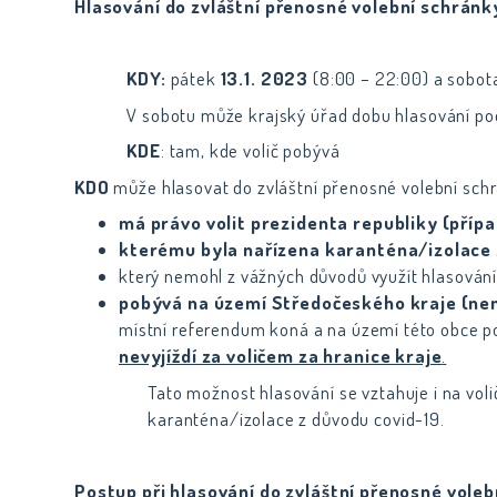
Hlasování do zvláštní přenosné volební schránk
KDY:
pátek
13.1. 2023
(8:00 – 22:00) a sobo
V sobotu může krajský úřad dobu hlasování podl
KDE
: tam, kde volič pobývá
KDO
může hlasovat do zvláštní přenosné volební schrá
má právo volit prezidenta republiky (příp
kterému byla nařízena karanténa/izolace 
který nemohl z vážných důvodů využít hlasování 
pobývá na území Středočeského kraje (nem
místní referendum koná a na území této obce 
nevyjíždí za voličem za hranice kraje
.
Tato možnost hlasování se vztahuje i na vol
karanténa/izolace z důvodu covid-19.
Postup při hlasování do zvláštní přenosné vole