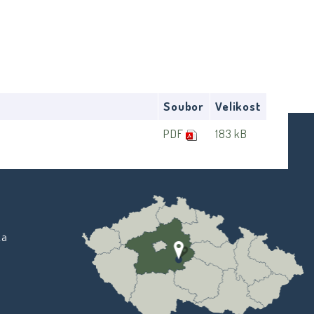
Soubor
Velikost
PDF
183 kB
ka