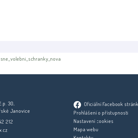
osne_volebni_schranky_nova
.p. 30,
Oficiální Facebook strán
řské Janovice
Prohlášení o přístupnosti
Nastavení cookies
42 212
Mapa webu
.cz
Kontakty