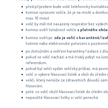
před příjezdem bude volič telefonicky kontaktov
komise vyrozumí voliče, že je na místě a domluv
max. 10 minut
volič by měl mít nasazený respirátor bez výdecho
komise ověří totožnost voliče
z platného obč
komise ověřuje,
zda je volič v karanténě/izo
listinné nebo elektronické potvrzení o pozitivn
po ztotožnění a ověření karantény/izolace z dův
pokud se volič nachází a má trvalý pobyt na územ
referendum,
pokud byl voliči vydán voličský průkaz, má povin
volič si vybere hlasovací lístek a vloží do úřední
voliči, který nemůže ze zdravotních důvodů sám 
hlasování,
poté, co volič vložil hlasovací lístek do úřední 
nepoužité hlasovací lístky si volič ponechá.