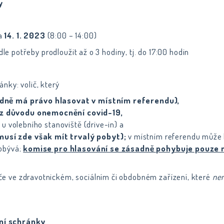
y
ta
14. 1. 2023
(8:00 – 14:00)
e potřeby prodloužit až o 3 hodiny, tj. do 17:00 hodin
nky: volič, který
adně má právo hlasovat v místním referendu),
z důvodu onemocnění covid-19,
u volebního stanoviště (drive-in) a
usí zde však mít trvalý pobyt);
v místním referendu může hl
pobývá;
komise pro hlasování se zásadně pohybuje pouze na
iče ve zdravotnickém, sociálním či obdobném zařízení, které
nen
bní schránky