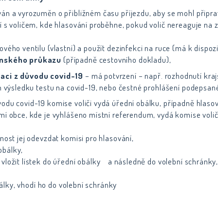
án a vyrozuměn o přibližném času příjezdu, aby se mohl připrav
í s voličem, kde hlasování proběhne, pokud volič nereaguje na 
vého ventilu (vlastní) a použít dezinfekci na ruce (má k dispoz
anského průkazu
(případně cestovního dokladu),
laci z důvodu covid-19
– má potvrzení – např. rozhodnutí kra
ím výsledku testu na covid-19, nebo čestné prohlášení podepsan
odu covid-19 komise voliči vydá úřední obálku, případně hlasova
í obce, kde je vyhlášeno místní referendum, vydá komise voliči 
nost jej odevzdat komisi pro hlasování,
 obálky,
vložit lístek do úřední obálky a následně do volební schránky,
obálky, vhodí ho do volební schránky