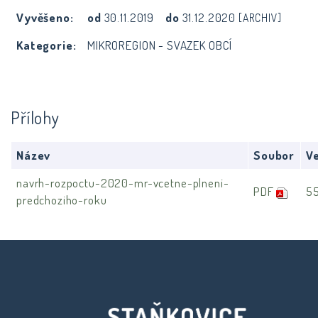
Vyvěšeno:
od
30.11.2019
do
31.12.2020
[ARCHIV]
Kategorie:
MIKROREGION - SVAZEK OBCÍ
Přílohy
Název
Soubor
Ve
navrh-rozpoctu-2020-mr-vcetne-plneni-
PDF
5
predchoziho-roku