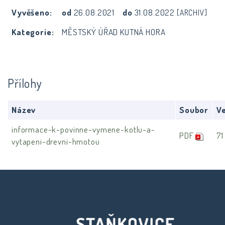
Vyvěšeno:
od
26.08.2021
do
31.08.2022
[ARCHIV]
Kategorie:
MĚSTSKÝ ÚŘAD KUTNÁ HORA
Přílohy
Název
Soubor
Ve
informace-k-povinne-vymene-kotlu-a-
PDF
71
vytapeni-drevni-hmotou