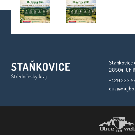
Staňkovice č
28504, Uhlí
+420 327 5
ous@mujbox